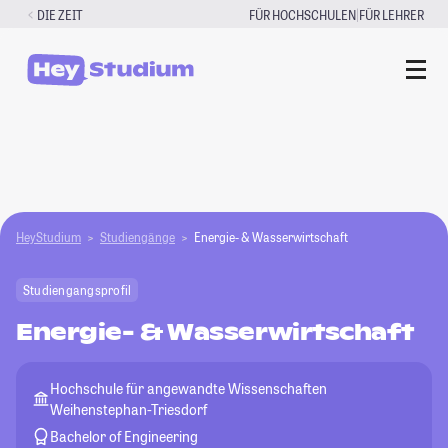
Zum
|
DIE ZEIT
FÜR HOCHSCHULEN
FÜR LEHRER
Inhalt
springen
HeyStudium
Studiengänge
Energie- & Wasserwirtschaft
Studiengangsprofil
Energie- & Wasserwirtschaft
Hochschule für angewandte Wissenschaften
Weihenstephan-Triesdorf
Bachelor of Engineering