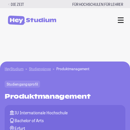
Zum
|
DIE ZEIT
FÜR HOCHSCHULEN
FÜR LEHRER
Inhalt
springen
HeyStudium
Studiengänge
Produktmanagement
Studiengangsprofil
Produktmanagement
IU Internationale Hochschule
Bachelor of Arts
Erfurt