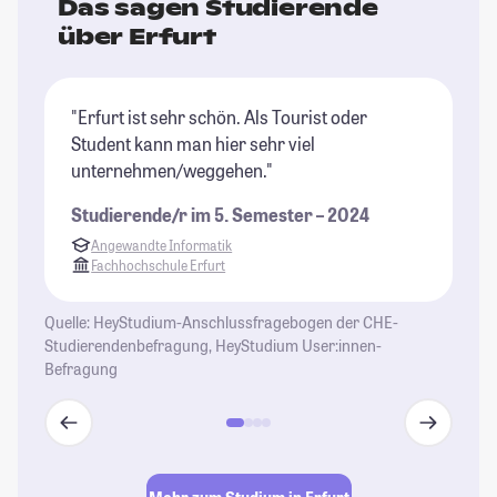
Das sagen Studierende
über Erfurt
"Erfurt ist sehr schön. Als Tourist oder
"I
Student kann man hier sehr viel
to
unternehmen/weggehen."
(i
Studierende/r im 5. Semester – 2024
St
Angewandte Informatik
Fachhochschule Erfurt
Quelle: HeyStudium-Anschlussfragebogen der CHE-
Studierendenbefragung, HeyStudium User:innen-
Befragung