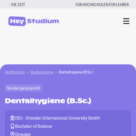
Zum
|
DIE ZEIT
FÜR HOCHSCHULEN
FÜR LEHRER
Inhalt
springen
HeyStudium
Studiengänge
Dentalhygiene (B.Sc.)
Studiengangsprofil
Dentalhygiene (B.Sc.)
DIU - Dresden International University GmbH
Bachelor of Science
Dresden