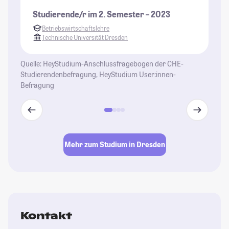
he
Studierende/r im 2. Semester – 2023
wa
Betriebswirtschaftslehre
Au
Technische Universität Dresden
wa
St
Quelle: HeyStudium-Anschlussfragebogen der CHE-
Studierendenbefragung, HeyStudium User:innen-
Befragung
Mehr zum Studium in Dresden
Kontakt