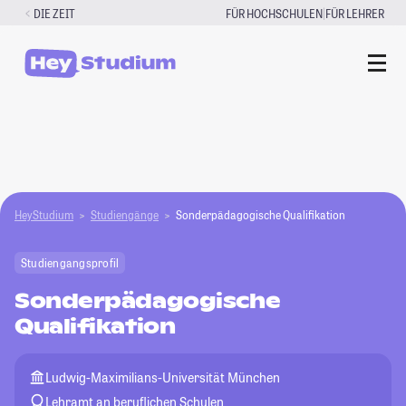
Zum
|
DIE ZEIT
FÜR HOCHSCHULEN
FÜR LEHRER
Inhalt
springen
HeyStudium
Studiengänge
Sonderpädagogische Qualifikation
Studiengangsprofil
Sonderpädagogische
Qualifikation
Ludwig-Maximilians-Universität München
Lehramt an beruflichen Schulen