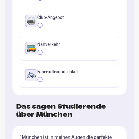
Club-Angebot
Nahverkehr
Fahrradfreundlichkeit
Das sagen Studierende
über München
"München ist in meinen Augen die perfekte
"G