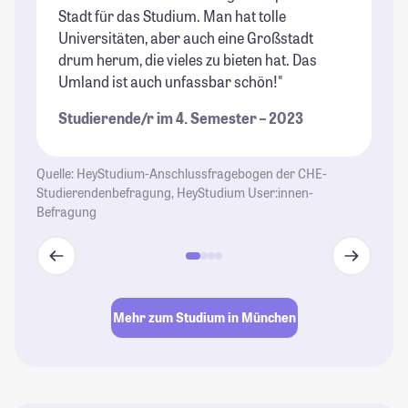
Stadt für das Studium. Man hat tolle
un
Universitäten, aber auch eine Großstadt
St
drum herum, die vieles zu bieten hat. Das
Umland ist auch unfassbar schön!"
Studierende/r im 4. Semester – 2023
Quelle: HeyStudium-Anschlussfragebogen der CHE-
Studierendenbefragung, HeyStudium User:innen-
Befragung
Mehr zum Studium in München