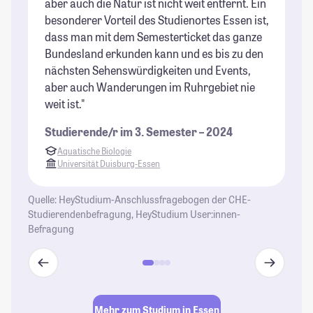
aber auch die Natur ist nicht weit entfernt. Ein
k
besonderer Vorteil des Studienortes Essen ist,
do
dass man mit dem Semesterticket das ganze
St
Bundesland erkunden kann und es bis zu den
nächsten Sehenswürdigkeiten und Events,
aber auch Wanderungen im Ruhrgebiet nie
weit ist."
Studierende/r im 3. Semester – 2024
Aquatische Biologie
Universität Duisburg-Essen
Quelle: HeyStudium-Anschlussfragebogen der CHE-
Studierendenbefragung, HeyStudium User:innen-
Befragung
Mehr zum Studium in Essen