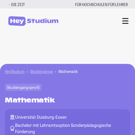
Zum
|
DIE ZEIT
FÜR HOCHSCHULEN
FÜR LEHRER
Inhalt
springen
HeyStudium
Studiengänge
Mathematik
Studiengangsprofil
Mathematik
Universität Duisburg-Essen
Bachelor mit Lehramtsoption Sonderpädagogische
Förderung