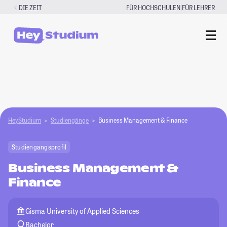
Zum
|
DIE ZEIT
FÜR HOCHSCHULEN
FÜR LEHRER
Inhalt
springen
HeyStudium
Studiengänge
Business Management & Finance
Studiengangsprofil
Business Management &
Finance
Gisma University of Applied Sciences
Bachelor