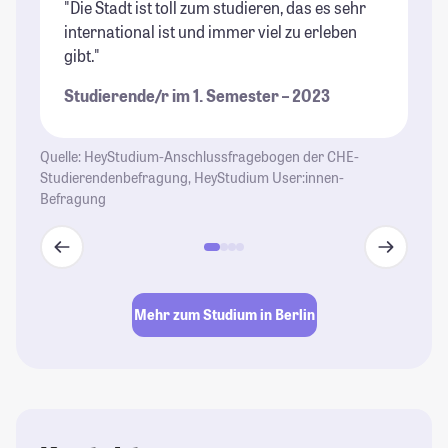
"Die Stadt ist toll zum studieren, das es sehr
"B
international ist und immer viel zu erleben
ri
gibt."
Un
di
Studierende/r im 1. Semester – 2023
wi
be
ga
Quelle: HeyStudium-Anschlussfragebogen der CHE-
al
Studierendenbefragung, HeyStudium User:innen-
Befragung
Un
St
se
En
Gl
Mehr zum Studium in Berlin
Le
St