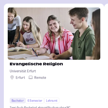
Evangelische Religion
Universität Erfurt
Erfurt
Remote
Bachelor
6 Semester
Lehramt
Zwei-Fach-Bachelor
Lehramt
Studium ohne NC