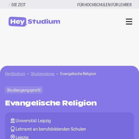
Zum
|
DIE ZEIT
FÜR HOCHSCHULEN
FÜR LEHRER
Inhalt
springen
HeyStudium
Studiengänge
Evangelische Religion
Studiengangsprofil
Evangelische Religion
Universität Leipzig
Lehramt an berufsbildenden Schulen
Leipzig