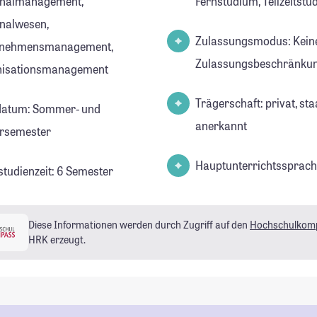
onalmanagement,
Fernstudium, Teilzeitst
nalwesen,
Zulassungsmodus: Kein
rnehmensmanagement,
Zulassungsbeschränkun
nisationsmanagement
Trägerschaft: privat, sta
datum: Sommer- und
anerkannt
rsemester
Hauptunterrichtssprach
studienzeit: 6 Semester
Diese Informationen werden durch Zugriff auf den
Hochschulkom
HRK erzeugt.