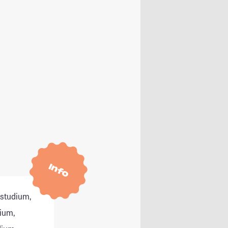
Info
tstudium,
ium,