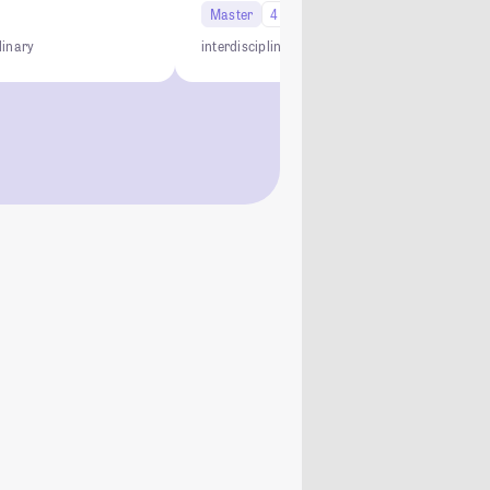
Master
4 Semester
linary
interdisciplinary
practice-oriented
international