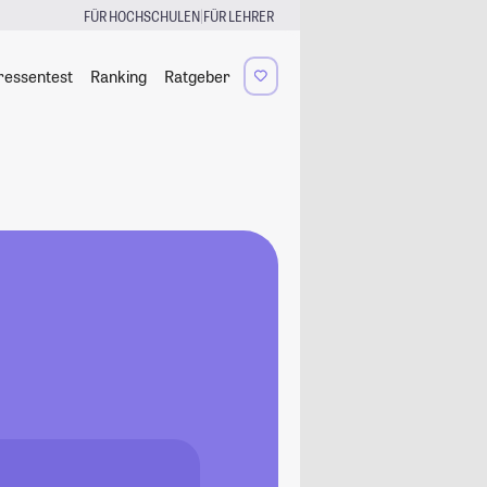
|
FÜR HOCHSCHULEN
FÜR LEHRER
ressentest
Ranking
Ratgeber