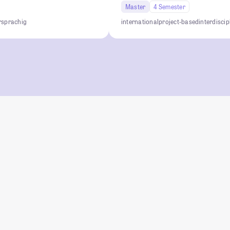
Master
4 Semester
sprachig
international
project-based
interdiscip