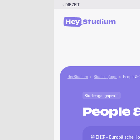
Zum
DIE ZEIT
Inhalt
springen
HeyStudium
Studiengänge
People & 
Studiengangsprofil
People 
EHIP – Europäische Ho