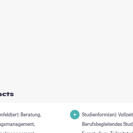
acts
ld(er): Beratung,
Studienform(en): Vollzei
ngsmanagement,
Berufsbegleitendes Stud