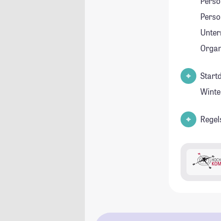
Pers
Perso
Unte
Orga
Start
Winte
Regel