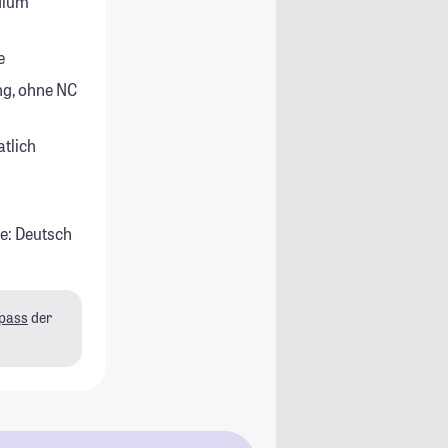
udium
e
g, ohne NC
atlich
e: Deutsch
pass
der