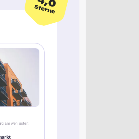
4,0
Sterne
urg am wenigsten:
markt