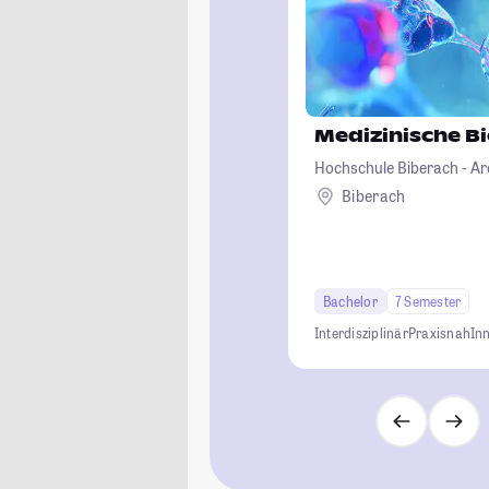
Medizinische B
Hochschule Biberach - Ar
Betriebswirtschaft und B
Biberach
Bachelor
7 Semester
Interdisziplinär
Praxisnah
In