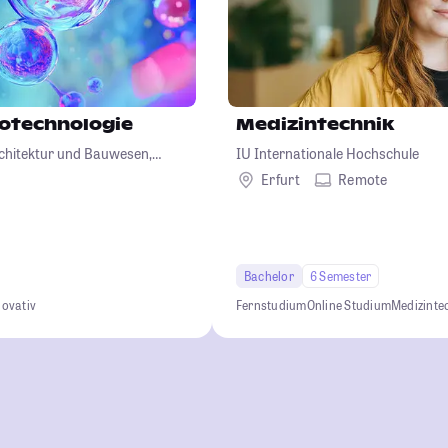
iotechnologie
Medizintechnik
chitektur und Bauwesen,
IU Internationale Hochschule
iotechnologie
Erfurt
Remote
Bachelor
6 Semester
novativ
Fernstudium
Online Studium
Medizinte