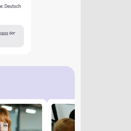
e: Deutsch
pass
der