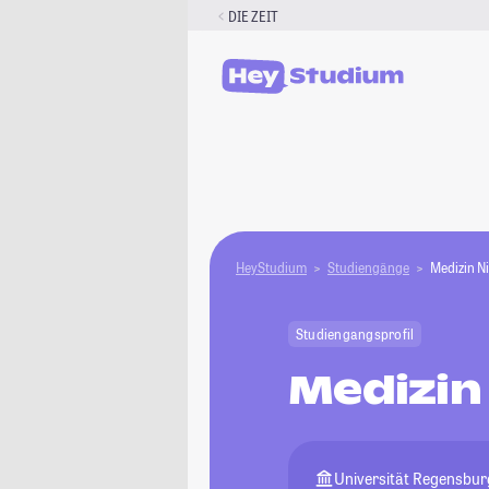
Zum
DIE ZEIT
Inhalt
springen
HeyStudium
Studiengänge
Medizin N
Studiengangsprofil
Medizin
Universität Regensbur