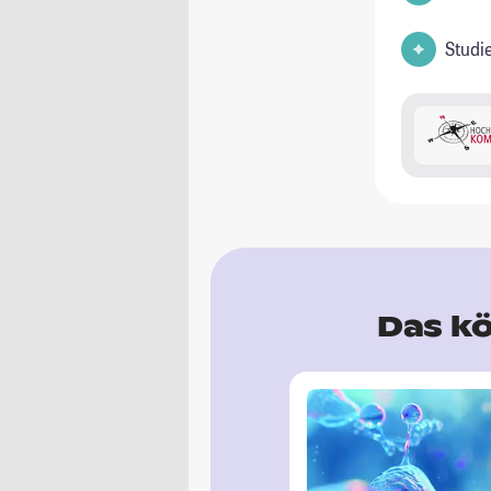
Studi
Das kö