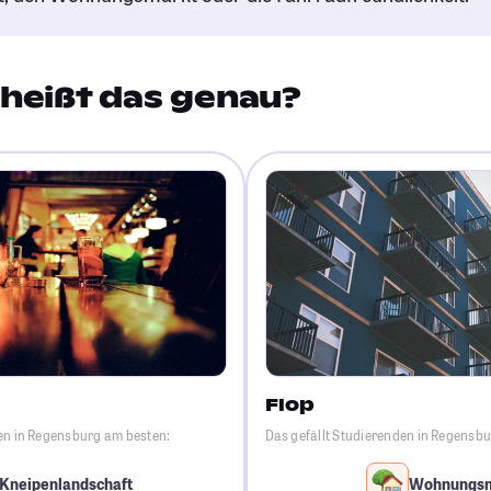
heißt das genau?
Flop
den in Regensburg am besten:
Das gefällt Studierenden in Regensb
Kneipenlandschaft
Wohnungs