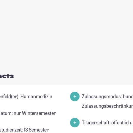
acts
Studienfeld(er): Humanmedizin
Zulassungsmodus: bund
Zulassungsbeschränku
datum: nur Wintersemester
Trägerschaft: öffentlich-
studienzeit: 13 Semester