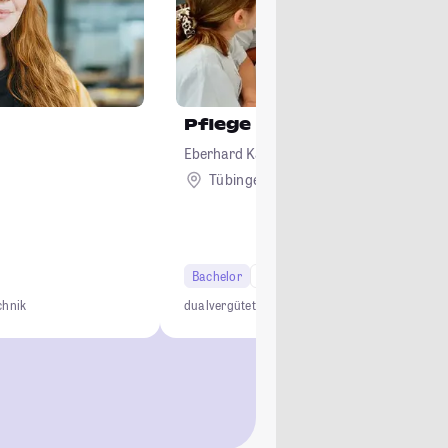
Pflege
Eberhard Karls Universität Tübingen
Tübingen
Bachelor
7 Semester
Studi-Urteil: 3.5
chnik
dual
vergütet
Doppelabschluss