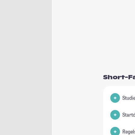
Short-F
Start
Regel