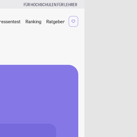
|
FÜR HOCHSCHULEN
FÜR LEHRER
ressentest
Ranking
Ratgeber