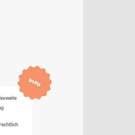
Info
esweite
ng
rechtlich