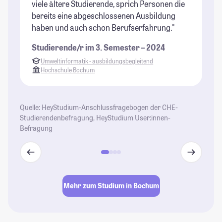
viele ältere Studierende, sprich Personen die
we
bereits eine abgeschlossenen Ausbildung
si
haben und auch schon Berufserfahrung."
di
bi
Studierende/r im 3. Semester – 2024
Ei
Umweltinformatik - ausbildungsbegleitend
Bo
Hochschule Bochum
Be
St
et
Quelle: HeyStudium-Anschlussfragebogen der CHE-
un
Studierendenbefragung, HeyStudium User:innen-
Befragung
St
Mehr zum Studium in Bochum