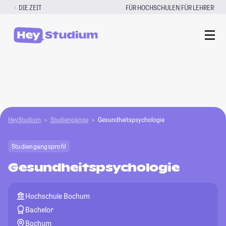
Zum
|
DIE ZEIT
FÜR HOCHSCHULEN
FÜR LEHRER
Inhalt
springen
HeyStudium
Studiengänge
Gesundheitspsychologie
Studiengangsprofil
Gesundheitspsychologie
Hochschule Bochum
Bachelor
Bochum