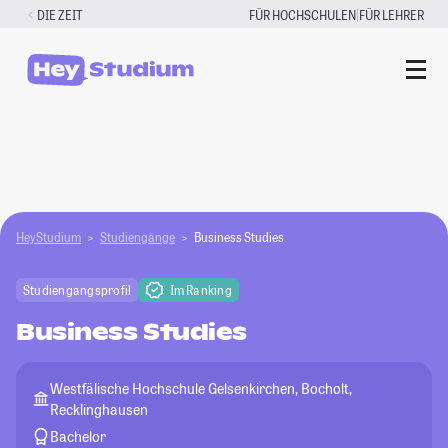
Zum
|
DIE ZEIT
FÜR HOCHSCHULEN
FÜR LEHRER
Inhalt
springen
HeyStudium
Studiengänge
Business Studies
Studiengangsprofil
Im Ranking
Business Studies
Westfälische Hochschule Gelsenkirchen, Bocholt,
Recklinghausen
Bachelor