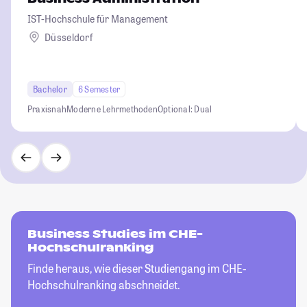
IST-Hochschule für Management
Düsseldorf
Bachelor
6 Semester
Praxisnah
Moderne Lehrmethoden
Optional: Dual
Business Studies im CHE-
Hochschulranking
Finde heraus, wie dieser Studiengang im CHE-
Hochschulranking abschneidet.