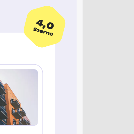
4,0
Sterne