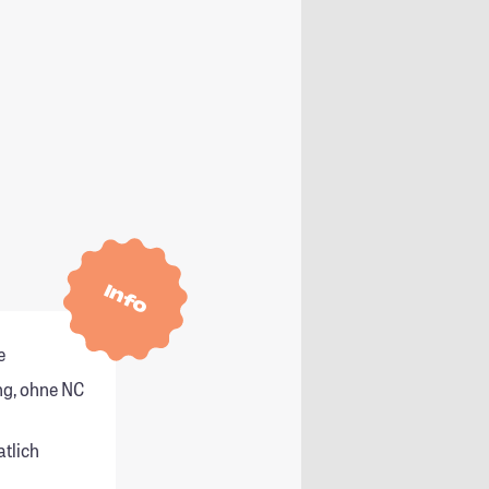
Info
e
g, ohne NC
atlich