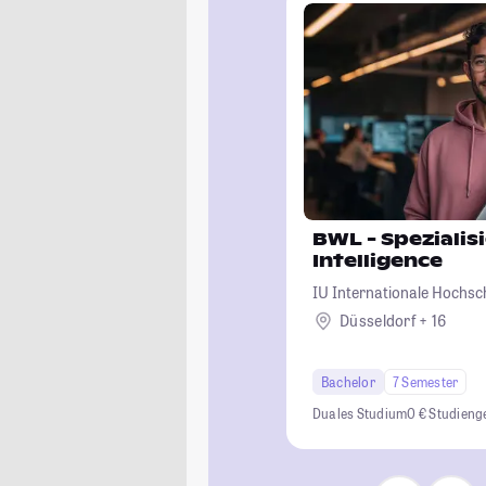
BWL - Spezialisi
Intelligence
IU Internationale Hochsc
Düsseldorf + 16
Bachelor
7 Semester
Duales Studium
0 € Studien