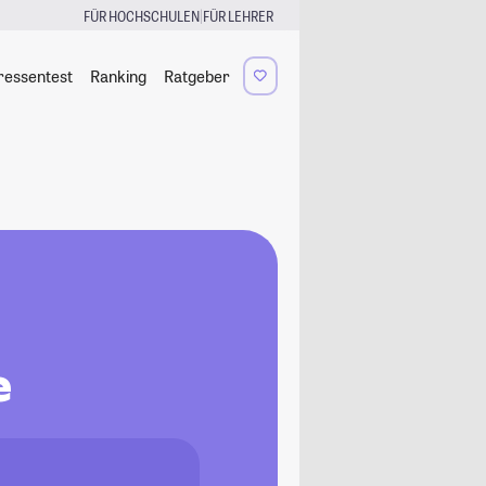
|
FÜR HOCHSCHULEN
FÜR LEHRER
ressentest
Ranking
Ratgeber
e