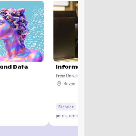
 and Data
Informatik
Freie Universität Bozen
Bozen
Ausland
Bachelor
6 Semester
praxisorientiert
interdisziplinär
dreisprachig