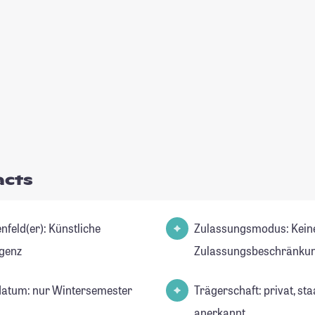
acts
d(er): Künstliche
Zulassungsmodus: Kein
igenz
Zulassungsbeschränkun
datum: nur Wintersemester
Trägerschaft: privat, sta
anerkannt