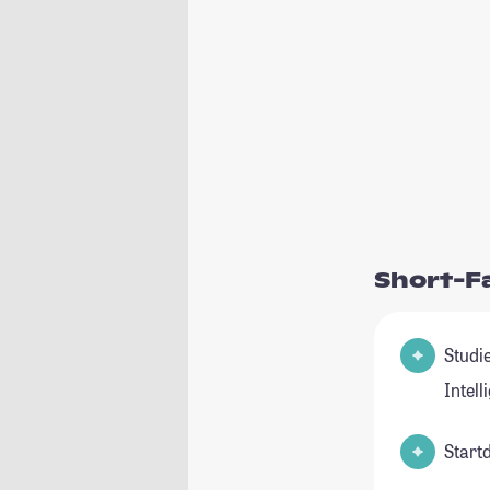
Short-F
Studienfel
Intell
Start