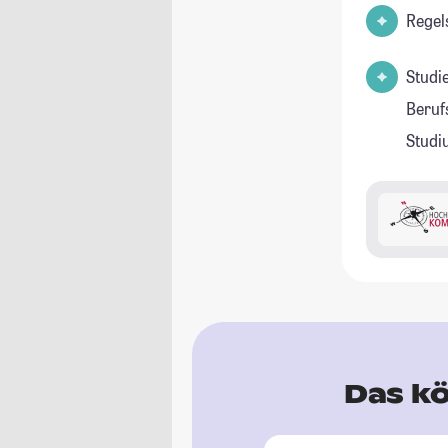
Regel
Studi
Beruf
Stud
Das kö