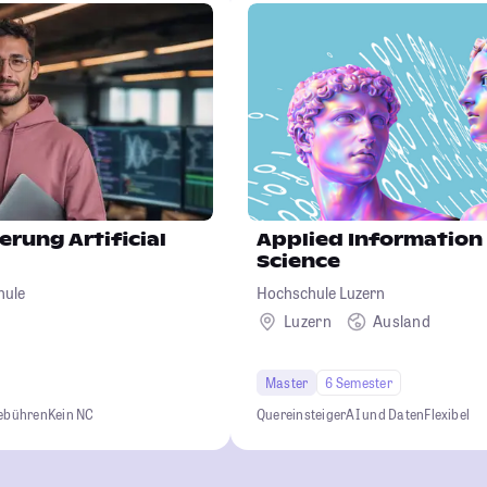
erung Artificial
Applied Information
Science
hule
Hochschule Luzern
Luzern
Ausland
Master
6 Semester
gebühren
Kein NC
Quereinsteiger
AI und Daten
Flexibel