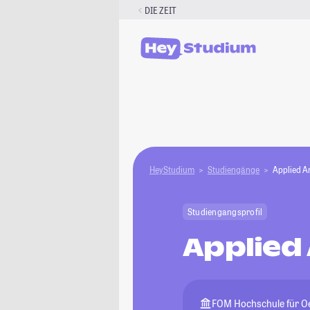
Zum
DIE ZEIT
Inhalt
springen
HeyStudium
Studiengänge
Applied Ar
Studiengangsprofil
Applied 
FOM Hochschule für Oe