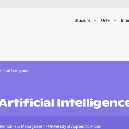
Studium
Orte
Inte
tificial Intelligence
Artificial Intelligenc
konomie & Management - University of Applied Sciences