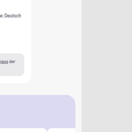
e: Deutsch
pass
der