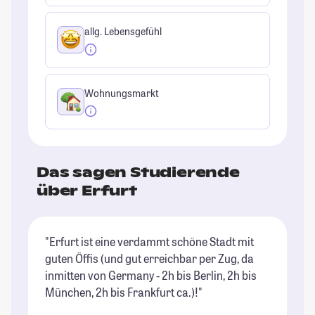
allg. Lebensgefühl
Wohnungsmarkt
Das sagen Studierende
über Erfurt
"Erfurt ist eine verdammt schöne Stadt mit
"I
guten Öffis (und gut erreichbar per Zug, da
to
inmitten von Germany - 2h bis Berlin, 2h bis
(i
München, 2h bis Frankfurt ca.)!"
St