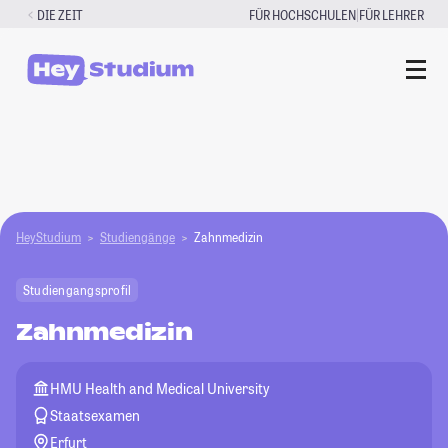
Zum
|
DIE ZEIT
FÜR HOCHSCHULEN
FÜR LEHRER
Inhalt
springen
HeyStudium
Studiengänge
Zahnmedizin
Studiengangsprofil
Zahnmedizin
HMU Health and Medical University
Staatsexamen
Erfurt