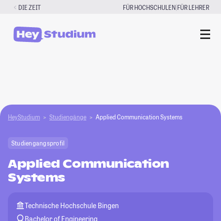
Zum
|
DIE ZEIT
FÜR HOCHSCHULEN
FÜR LEHRER
Inhalt
springen
HeyStudium
Studiengänge
Applied Communication Systems
Studiengangsprofil
Applied Communication
Systems
Technische Hochschule Bingen
Bachelor of Engineering