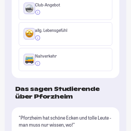
Club-Angebot
allg. Lebensgefühl
Nahverkehr
Das sagen Studierende
über Pforzheim
"Pforzheim hat schöne Ecken und tolle Leute -
"D
man muss nur wissen, wo!"
tr