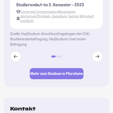
gi
Studierende/r im 3. Semester – 2023
St
Corporate Communication Management
St
Hochschule Pforzheim - Gestaltung, Technik, Wirtschaft
und Recht
Quelle: HeyStudium-Anschlussfragebogen der CHE-
Studierendenbefragung, HeyStudium User:innen-
Befragung
Mehr zum Studium in Pforzheim
Kontakt