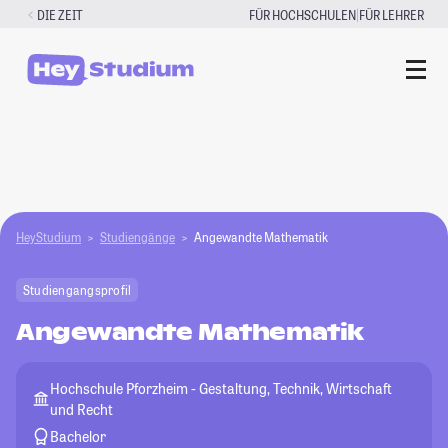
Zum
|
DIE ZEIT
FÜR HOCHSCHULEN
FÜR LEHRER
Inhalt
springen
HeyStudium
Studiengänge
Angewandte Mathematik
Studiengangsprofil
Angewandte Mathematik
Hochschule Pforzheim - Gestaltung, Technik, Wirtschaft
und Recht
Bachelor