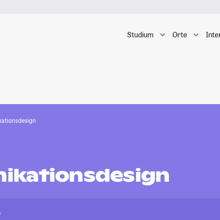
Studium
Orte
Inte
ationsdesign
ikationsdesign
f