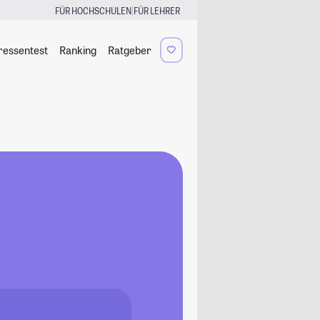
|
FÜR HOCHSCHULEN
FÜR LEHRER
ressentest
Ranking
Ratgeber