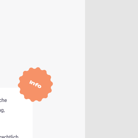
Info
che
g,
rechtlich