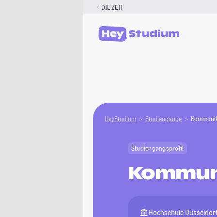
Zum
DIE ZEIT
Inhalt
springen
HeyStudium
Studiengänge
Kommunik
Studiengangsprofil
Kommun
Hochschule Düsseldor