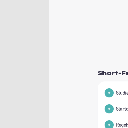
Short-F
Start
Regel