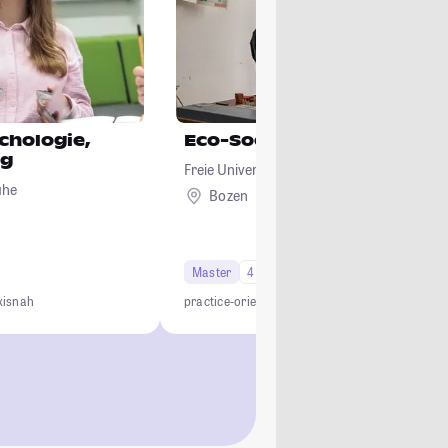
ychologie,
Eco-Social Design
ng
Freie Universität Bozen
uhe
Bozen
Ausland
Master
4 Semester
xisnah
practice-oriented
transdisciplinary
internationa