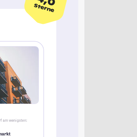
4,0
Sterne
rf am wenigsten:
markt