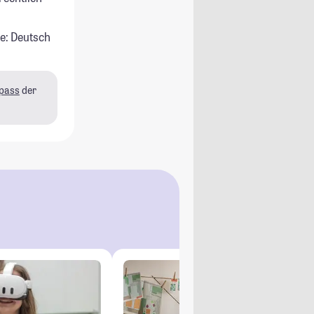
e: Deutsch
pass
der