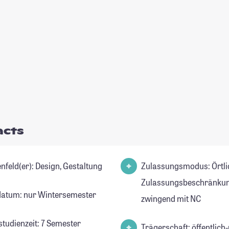
acts
Studienfeld(er): Design, Gestaltung
Zulassungsmodus: Örtli
Zulassungsbeschränkun
datum: nur Wintersemester
zwingend mit NC
studienzeit: 7 Semester
Trägerschaft: öffentlich-