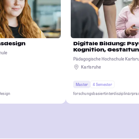
sdesign
Digitale Bildung: Ps
Kognition, Gestaltu
hule
Pädagogische Hochschule Karlsr
Karlsruhe
Master
4 Semester
Design
forschungsbasiert
interdisziplinär
pra