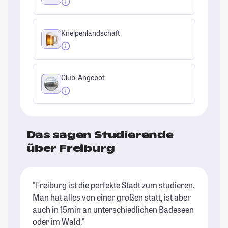
Kneipenlandschaft
Club-Angebot
Das sagen Studierende
über Freiburg
"Freiburg ist die perfekte Stadt zum studieren.
"F
Man hat alles von einer großen statt, ist aber
Ou
auch in 15min an unterschiedlichen Badeseen
Or
oder im Wald."
be