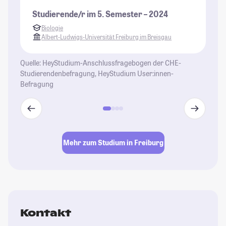
Studierende/r im 5. Semester – 2024
St
Biologie
K
Albert-Ludwigs-Universität Freiburg im Breisgau
H
Quelle: HeyStudium-Anschlussfragebogen der CHE-
Studierendenbefragung, HeyStudium User:innen-
Befragung
Mehr zum Studium in Freiburg
Kontakt