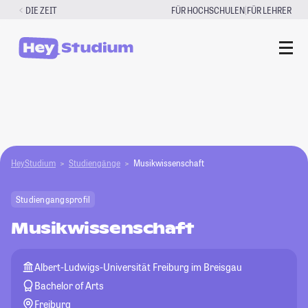
Zum
|
DIE ZEIT
FÜR HOCHSCHULEN
FÜR LEHRER
Inhalt
springen
HeyStudium
Studiengänge
Musikwissenschaft
Studiengangsprofil
Musikwissenschaft
Albert-Ludwigs-Universität Freiburg im Breisgau
Bachelor of Arts
Freiburg