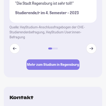
"Die Stadt Regensburg ist sehr toll!"
"R
St
Studierende/r im 4. Semester – 2023
au
St
Quelle: HeyStudium-Anschlussfragebogen der CHE-
Studierendenbefragung, HeyStudium User:innen-
Befragung
Mehr zum Studium in Regensburg
Kontakt