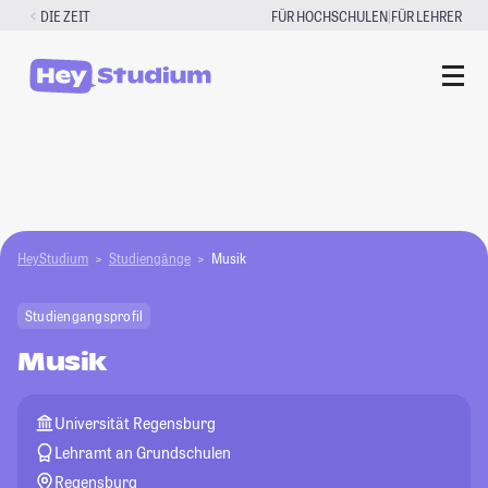
Zum
|
DIE ZEIT
FÜR HOCHSCHULEN
FÜR LEHRER
Inhalt
springen
HeyStudium
Studiengänge
Musik
Studiengangsprofil
Musik
Universität Regensburg
Lehramt an Grundschulen
Regensburg