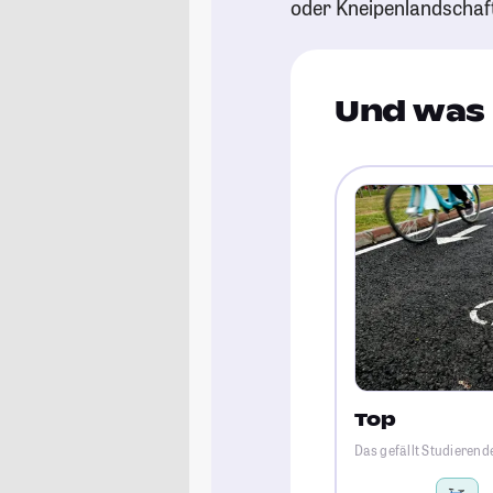
oder Kneipenlandschaf
Und was 
Top
Das gefällt Studierend