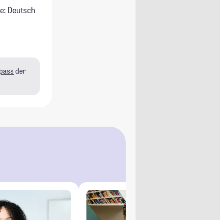
e: Deutsch
pass
der