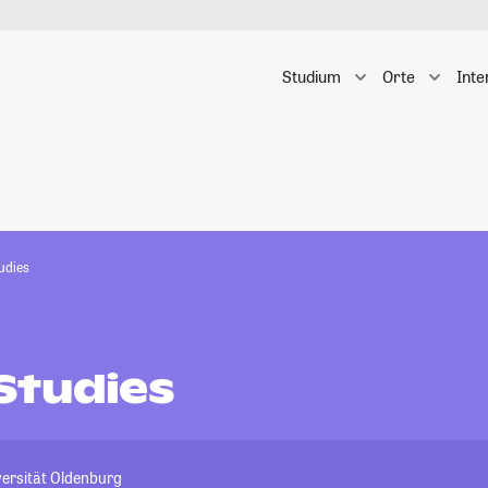
Studium
Orte
Inte
udies
Studies
versität Oldenburg