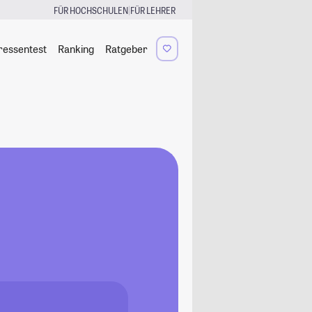
|
FÜR HOCHSCHULEN
FÜR LEHRER
ressentest
Ranking
Ratgeber