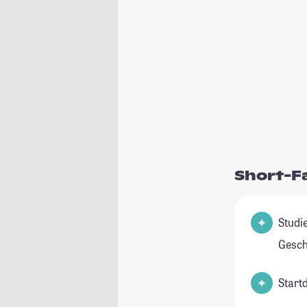
Short-F
Studienfeld(
Gesch
Start