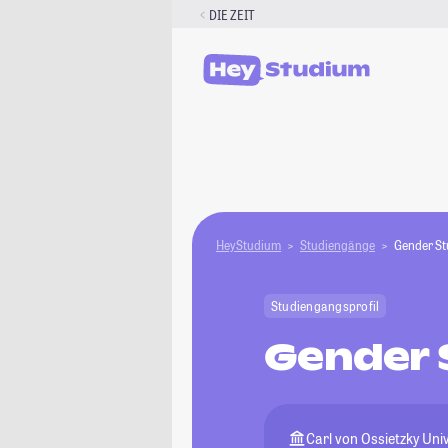
Zum
DIE ZEIT
Inhalt
springen
HeyStudium
Studiengänge
Gender St
Studiengangsprofil
Gender 
Carl von Ossietzky Uni