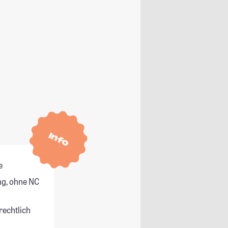
Info
e
g, ohne NC
rechtlich