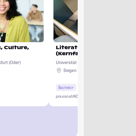
, Culture,
Literatur, Kultur, Medien
(Kernfach)
furt (Oder)
Universität Siegen
Siegen
Bachelor
6 Semester
g
praxisnah
NC-frei
mehrsprachig