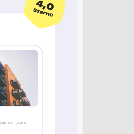
4,0
Sterne
rg am wenigsten: