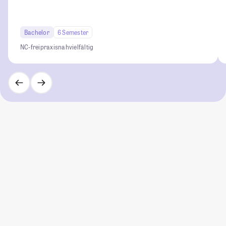
Bachelor
6 Semester
NC-frei
praxisnah
vielfältig