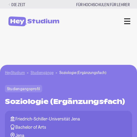
Zum
|
DIE ZEIT
FÜR HOCHSCHULEN
FÜR LEHRER
Inhalt
springen
HeyStudium
Studiengänge
Soziologie (Ergänzungsfach)
Studiengangsprofil
Soziologie (Ergänzungsfach)
Friedrich-Schiller-Universität Jena
Bachelor of Arts
Jena