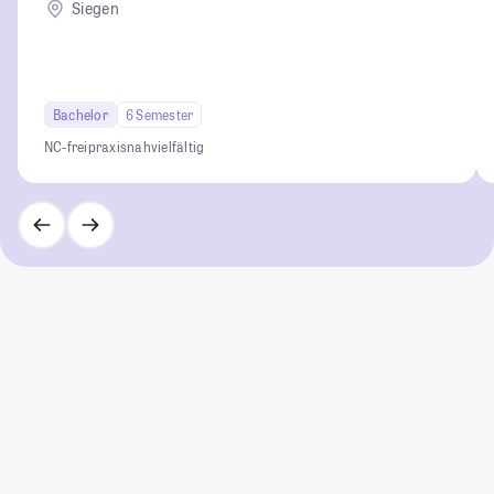
Siegen
Bachelor
6 Semester
NC-frei
praxisnah
vielfältig