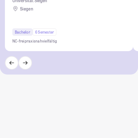
Universität Siegen
Siegen
Bachelor
6 Semester
NC-frei
praxisnah
vielfältig