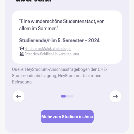
"Eine wunderschöne Studentenstadt, vor
"I
allem im Sommer."
ke
An
Studierende/r im 5. Semester – 2024
ve
Biochemie/Molekularbiologie
He
Friedrich-Schiller-Universität Jena
ma
un
Quelle: HeyStudium-Anschlussfragebogen der CHE-
ge
Studierendenbefragung, HeyStudium User:innen-
is
Befragung
St
Mehr zum Studium in Jena