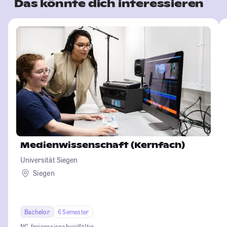
Das könnte dich interessieren
Medienwissenschaft (Kernfach)
Universität Siegen
Siegen
Bachelor
6 Semester
NC-frei
praxisnah
vielfältig