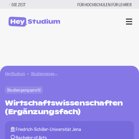
Zum
|
DIE ZEIT
FÜR HOCHSCHULEN
FÜR LEHRER
Inhalt
springen
HeyStudium
Studiengänge
Wirtschaftswissenschaften (Ergänzungsfach)
Studiengangsprofil
Wirtschaftswissenschaften
(Ergänzungsfach)
Friedrich-Schiller-Universität Jena
Bachelor of Arts