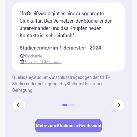
"In Greifswald gibt es eine ausgeprägte
"I
Clubkultur. Das Vernetzen der Studierenden
un
untereinander und das Knüpfen neuer
St
Kontakte ist sehr einfach"
ma
de
Studierende/r im 7. Semester – 2024
un
Biochemie
se
Universität Greifswald
St
Quelle: HeyStudium-Anschlussfragebogen der CHE-
Studierendenbefragung, HeyStudium User:innen-
Befragung
Mehr zum Studium in Greifswald