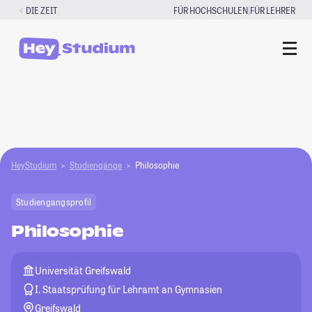
Zum
|
DIE ZEIT
FÜR HOCHSCHULEN
FÜR LEHRER
Inhalt
springen
HeyStudium
Studiengänge
Philosophie
Studiengangsprofil
Philosophie
Universität Greifswald
I. Staatsprüfung für Lehramt an Gymnasien
Greifswald