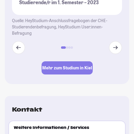
Studierende/r im 1. Semester – 2023
St
Quelle: HeyStudium-Anschlussfragebogen der CHE-
Studierendenbefragung, HeyStudium User:innen-
Befragung
Mehr zum Studium in Kiel
Kontakt
Weitere Informationen / Services