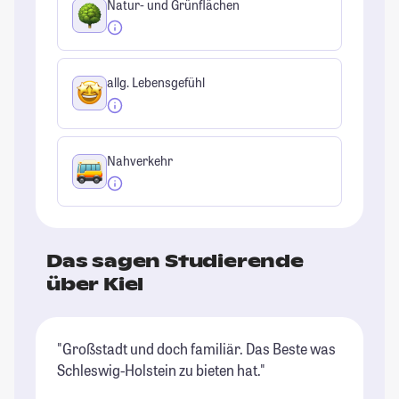
Natur- und Grünflächen
allg. Lebensgefühl
Nahverkehr
Das sagen Studierende
über Kiel
"Großstadt und doch familiär. Das Beste was
"K
Schleswig-Holstein zu bieten hat."
ei