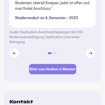
Studenten, überall Kneipen, jeder ist offen und
un
man findet Anschluss."
Ge
So
Studierende/r im 4. Semester – 2023
Fe
Wi
ma
Quelle: HeyStudium-Anschlussfragebogen der CHE-
um
Studierendenbefragung, HeyStudium User:innen-
Befragung
St
Mehr zum Studium in Münster
Kontakt