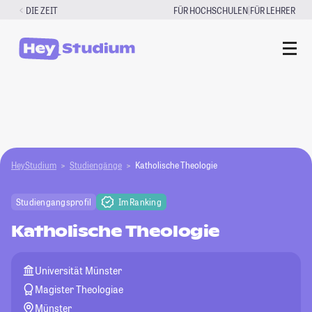
Zum
|
DIE ZEIT
FÜR HOCHSCHULEN
FÜR LEHRER
Inhalt
springen
HeyStudium
Studiengänge
Katholische Theologie
Studiengangsprofil
Im Ranking
Katholische Theologie
Universität Münster
Magister Theologiae
Münster