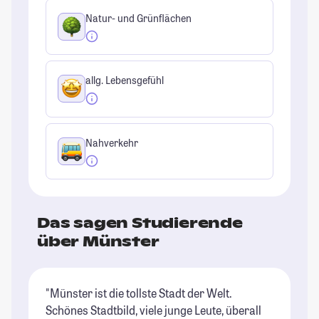
Natur- und Grünflächen
allg. Lebensgefühl
Nahverkehr
Das sagen Studierende
über Münster
"Münster ist die tollste Stadt der Welt.
"M
Schönes Stadtbild, viele junge Leute, überall
Ge