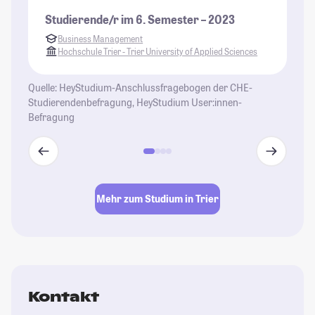
St
Studierende/r im 6. Semester – 2023
Business Management
Hochschule Trier - Trier University of Applied Sciences
Quelle: HeyStudium-Anschlussfragebogen der CHE-
Studierendenbefragung, HeyStudium User:innen-
Befragung
Mehr zum Studium in Trier
Kontakt