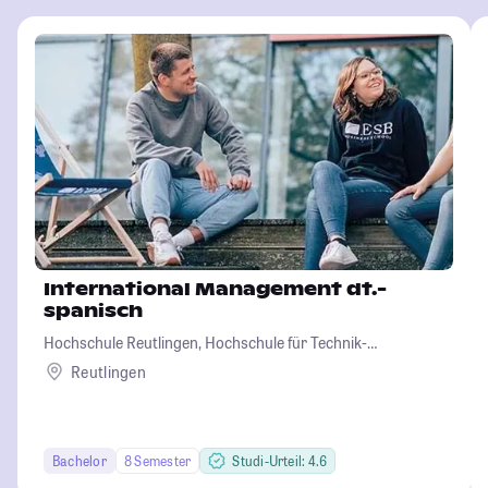
International Management dt.-
spanisch
Hochschule Reutlingen, Hochschule für Technik-
Wirtschaft-Informatik-Design
Reutlingen
Bachelor
8 Semester
Studi-Urteil: 4.6