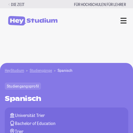
Zum
|
DIE ZEIT
FÜR HOCHSCHULEN
FÜR LEHRER
Inhalt
springen
HeyStudium
Studiengänge
Spanisch
Studiengangsprofil
Spanisch
Universität Trier
Bachelor of Education
Trier