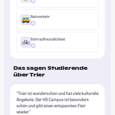
Nahverkehr
Fahrradfreundlichkeit
Das sagen Studierende
über Trier
"Trier ist wunderschön und hat viele kulturelle
"D
Angebote. Der HS Campus ist besonders
un
schön und gibt einen entspannten Flair
si
wieder."