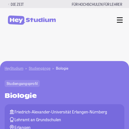
Zum
|
DIE ZEIT
FÜR HOCHSCHULEN
FÜR LEHRER
Inhalt
springen
HeyStudium
Studiengänge
Biologie
Studiengangsprofil
Biologie
Friedrich-Alexander-Universität Erlangen-Nürnberg
Lehramt an Grundschulen
Erlangen