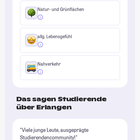
Natur- und Grünflächen
allg. Lebensgefühl
Nahverkehr
Das sagen Studierende
über Erlangen
"Viele junge Leute, ausgeprägte
"I
Studierendencommunity!"
we