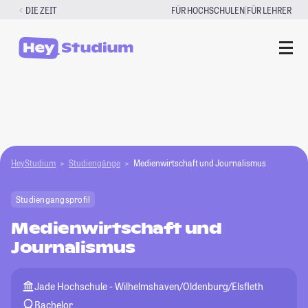
Zum
|
DIE ZEIT
FÜR HOCHSCHULEN
FÜR LEHRER
Inhalt
springen
HeyStudium
Studiengänge
Medienwirtschaft und Journalismus
Studiengangsprofil
Medienwirtschaft und
Journalismus
Jade Hochschule - Wilhelmshaven/Oldenburg/Elsfleth
Bachelor