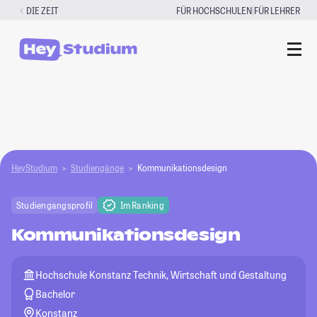
Zum
|
DIE ZEIT
FÜR HOCHSCHULEN
FÜR LEHRER
Inhalt
springen
HeyStudium
Studiengänge
Kommunikationsdesign
Studiengangsprofil
Im Ranking
Kommunikationsdesign
Hochschule Konstanz Technik, Wirtschaft und Gestaltung
Bachelor
Konstanz