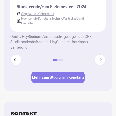
So
Studierende/r im 8. Semester – 2024
ei
Angewandte Informatik
Sc
Hochschule Konstanz Technik, Wirtschaft und
Gestaltung
St
Quelle: HeyStudium-Anschlussfragebogen der CHE-
Studierendenbefragung, HeyStudium User:innen-
Befragung
Mehr zum Studium in Konstanz
Kontakt