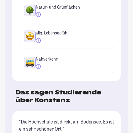
Natur- und Grünflächen
allg. Lebensgefühl
Nahverkehr
Das sagen Studierende
über Konstanz
"Die Hochschule ist direkt am Bodensee. Es ist
"D
ein sehr schöner Ort."
ab