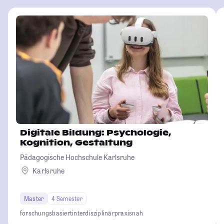
Digitale Bildung: Psychologie,
Kognition, Gestaltung
Pädagogische Hochschule Karlsruhe
Karlsruhe
Master
4 Semester
forschungsbasiert
interdisziplinär
praxisnah