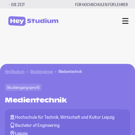
Zum
|
DIE ZEIT
FÜR HOCHSCHULEN
FÜR LEHRER
Inhalt
springen
HeyStudium
Studiengänge
Medientechnik
Studiengangsprofil
Medientechnik
Hochschule für Technik, Wirtschaft und Kultur Leipzig
Bachelor of Engineering
Leipzig