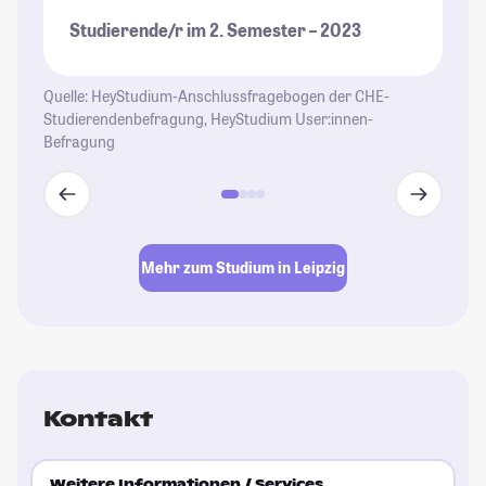
is
Studierende/r im 2. Semester – 2023
St
üb
Fr
Quelle: HeyStudium-Anschlussfragebogen der CHE-
Th
Studierendenbefragung, HeyStudium User:innen-
Befragung
St
Mehr zum Studium in Leipzig
Kontakt
Weitere Informationen / Services