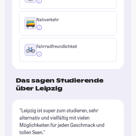
Nahverkehr
Fahrradfreundlichkeit
Das sagen Studierende
über Leipzig
"Leipzig ist super zum studieren, sehr
"D
alternativ und vielfältig mit vielen
si
Möglichkeiten für jeden Geschmack und
gü
tollen Seen."
an