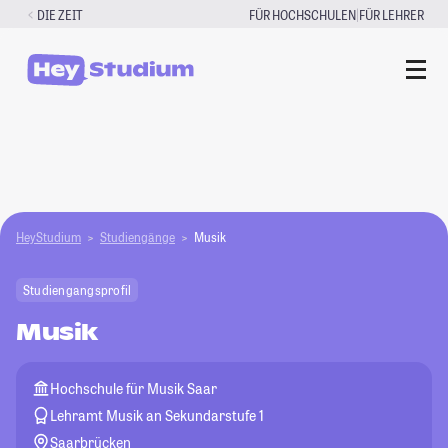
Zum
|
DIE ZEIT
FÜR HOCHSCHULEN
FÜR LEHRER
Inhalt
springen
HeyStudium
Studiengänge
Musik
Studiengangsprofil
Musik
Hochschule für Musik Saar
Lehramt Musik an Sekundarstufe 1
Saarbrücken