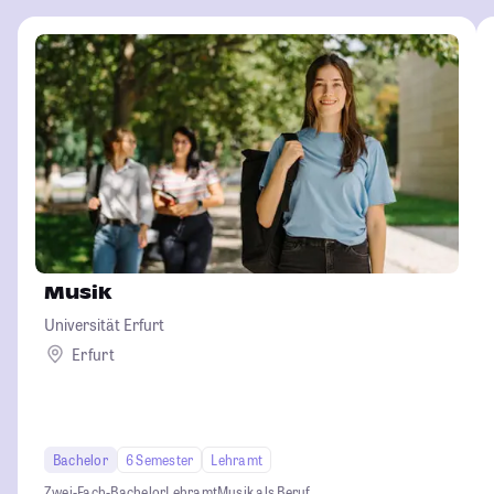
Musik
Universität Erfurt
Erfurt
Bachelor
6 Semester
Lehramt
Zwei-Fach-Bachelor
Lehramt
Musik als Beruf