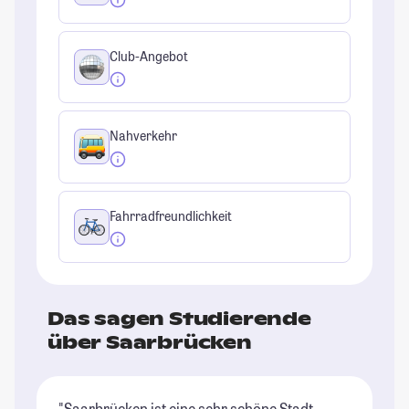
Club-Angebot
Nahverkehr
Fahrradfreundlichkeit
Das sagen Studierende
über Saarbrücken
"Saarbrücken ist eine sehr schöne Stadt
"E