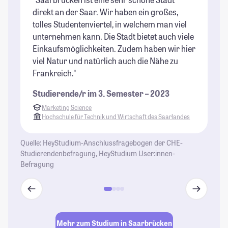
direkt an der Saar. Wir haben ein großes,
Mo
tolles Studentenviertel, in welchem man viel
or
unternehmen kann. Die Stadt bietet auch viele
ko
Einkaufsmöglichkeiten. Zudem haben wir hier
In
viel Natur und natürlich auch die Nähe zu
un
Frankreich."
Ko
Kl
Studierende/r im 3. Semester – 2023
🍻
Marketing Science
Sa
Hochschule für Technik und Wirtschaft des Saarlandes
wü
wo
Quelle: HeyStudium-Anschlussfragebogen der CHE-
Studierendenbefragung, HeyStudium User:innen-
St
Befragung
Mehr zum Studium in Saarbrücken