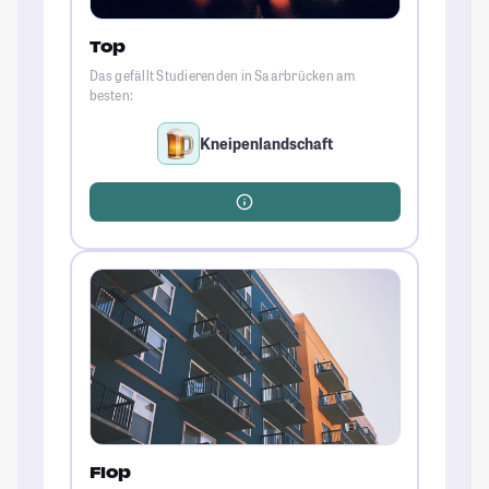
Top
Das gefällt Studierenden in Saarbrücken am
besten:
Kneipenlandschaft
Flop