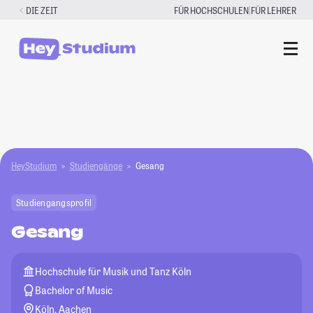
Zum
|
DIE ZEIT
FÜR HOCHSCHULEN
FÜR LEHRER
Inhalt
springen
HeyStudium
Studiengänge
Gesang
Studiengangsprofil
Gesang
Hochschule für Musik und Tanz Köln
Bachelor of Music
Köln, Aachen