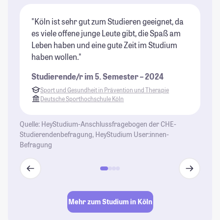
"Köln ist sehr gut zum Studieren geeignet, da
"I
es viele offene junge Leute gibt, die Spaß am
Ho
Leben haben und eine gute Zeit im Studium
ge
haben wollen."
Be
Studierende/r im 5. Semester – 2024
St
Sport und Gesundheit in Prävention und Therapie
Deutsche Sporthochschule Köln
Quelle: HeyStudium-Anschlussfragebogen der CHE-
Studierendenbefragung, HeyStudium User:innen-
Befragung
Mehr zum Studium in Köln