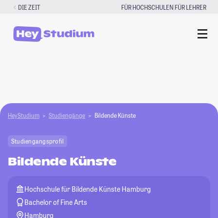
Zum
|
DIE ZEIT
FÜR HOCHSCHULEN
FÜR LEHRER
Inhalt
springen
HeyStudium
Studiengänge
Bildende Künste
Studiengangsprofil
Bildende Künste
Hochschule für Bildende Künste Hamburg
Bachelor of Fine Arts
Hamburg