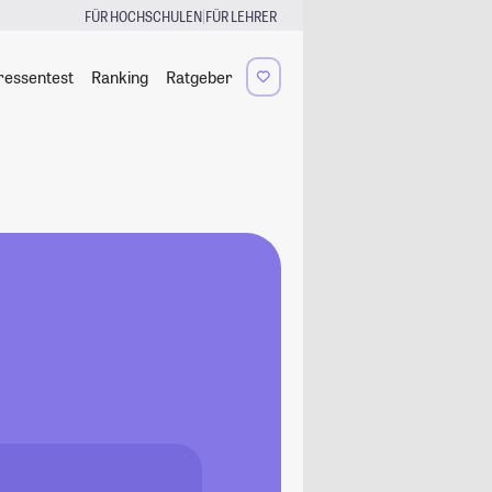
|
FÜR HOCHSCHULEN
FÜR LEHRER
ressentest
Ranking
Ratgeber