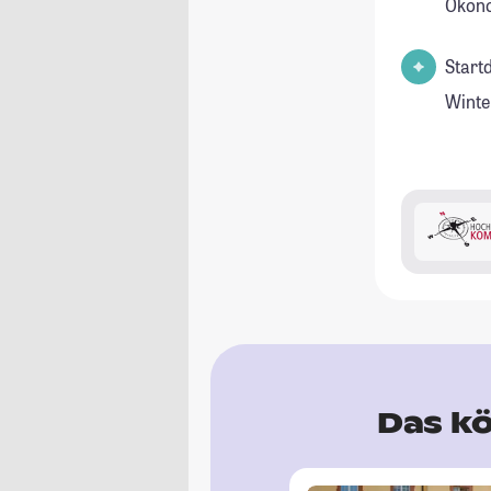
Ökon
Start
Winte
Das kö