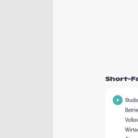
Short-F
Studie
Betri
Volks
Wirts