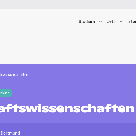
Studium
Orte
Inte
tswissenschaften
anking
aftswissenschaften
t Dortmund