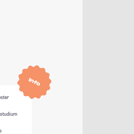
Info
ester
itstudium
e