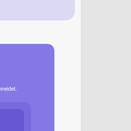
neidet.