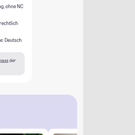
g, ohne NC
rechtlich
e: Deutsch
pass
der