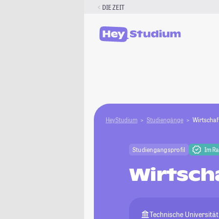
Zum
DIE ZEIT
Inhalt
springen
HeyStudium
Studiengänge
Wirtschaf
Studiengangsprofil
Im R
Wirtsch
Technische Universitä