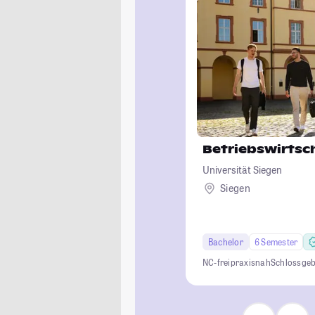
Betriebswirtsc
Universität Siegen
Siegen
Bachelor
6 Semester
NC-frei
praxisnah
Schlossge