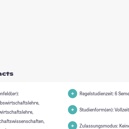
acts
nfeld(er):
Regelstudienzeit: 6 Sem
ebswirtschaftslehre,
Studienform(en): Vollze
wirtschaftslehre,
chaftswissenschaften,
Zulassungsmodus: Kein