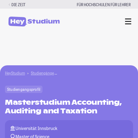
Zum
|
DIE ZEIT
FÜR HOCHSCHULEN
FÜR LEHRER
Inhalt
springen
HeyStudium
Studiengänge
Masterstudium Accounting, Auditing and Taxat
Studiengangsprofil
Masterstudium Accounting,
Auditing and Taxation
Universität Innsbruck
Master of Science