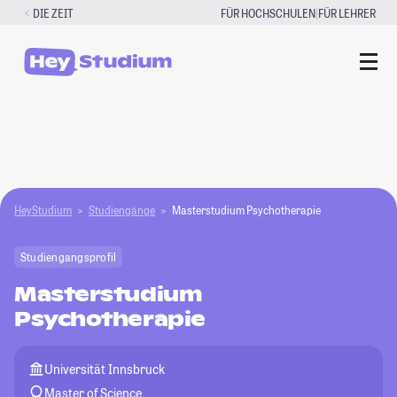
Zum
|
DIE ZEIT
FÜR HOCHSCHULEN
FÜR LEHRER
Inhalt
springen
HeyStudium
Studiengänge
Masterstudium Psychotherapie
Studiengangsprofil
Masterstudium
Psychotherapie
Universität Innsbruck
Master of Science