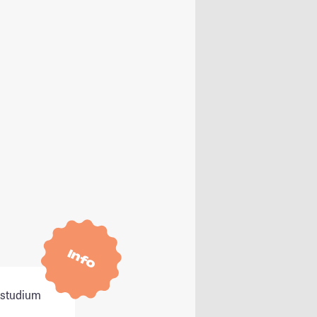
Info
itstudium