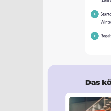
(Lehr
Start
Wint
Regel
Das kö