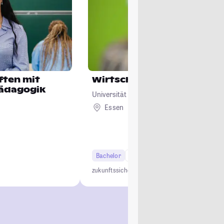
ften mit
Wirtschaftsinformatik
pädagogik
Universität Duisburg-Essen
Essen
Bachelor
6 Semester
Studi-Urteil: 4.2
zukunftssicher
interdisziplinär
innovativ