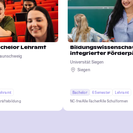
chelor Lehramt
Bildungswissenscha
integrierter Förder
Braunschweig
Universität Siegen
Siegen
ehramt
Bachelor
6 Semester
Lehramt
räftebildung
NC-frei
Alle Fächer
Alle Schulformen