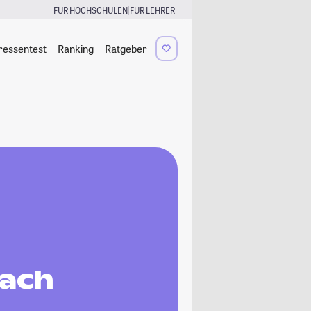
|
FÜR HOCHSCHULEN
FÜR LEHRER
ressentest
Ranking
Ratgeber
fach