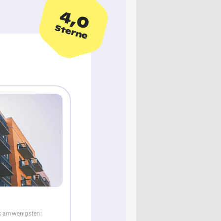
4,0
Sterne
k am wenigsten: