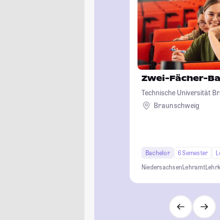
Zwei-Fächer-Ba
Technische Universität 
Braunschweig
Bachelor
6 Semester
L
Niedersachsen
Lehramt
Lehrk