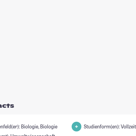
acts
r): Biologie, Biologie
Studienform(en): Vollze