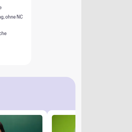
e
g, ohne NC
che