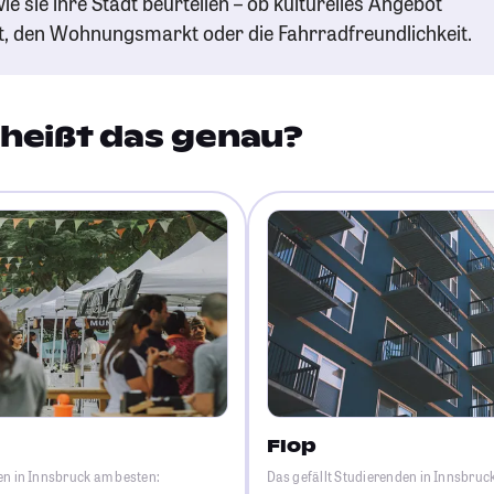
ie sie ihre Stadt beurteilen – ob kulturelles Angebot
t, den Wohnungsmarkt oder die Fahrradfreundlichkeit.
heißt das genau?
Flop
en in Innsbruck am besten:
Das gefällt Studierenden in Innsbruc