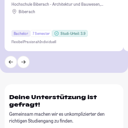
Hochschule Biberach - Architektur und Bauwesen,
Betriebswirtschaft und Biotechnologie
Biberach
Bachelor
7 Semester
Studi-Urteil: 3.9
Flexibel
Praxisnah
Individuell
Deine Unterstützung ist
gefragt!
Gemeinsam machen wir es unkomplizierter den
richtigen Studiengang zu finden.