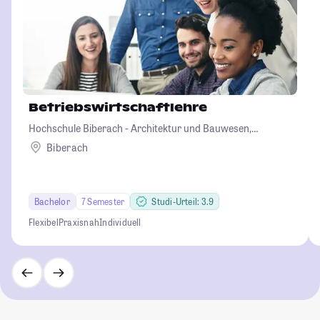
Betriebswirtschaftlehre
Hochschule Biberach - Architektur und Bauwesen,
Betriebswirtschaft und Biotechnologie
Biberach
Bachelor
7 Semester
Studi-Urteil: 3.9
Flexibel
Praxisnah
Individuell