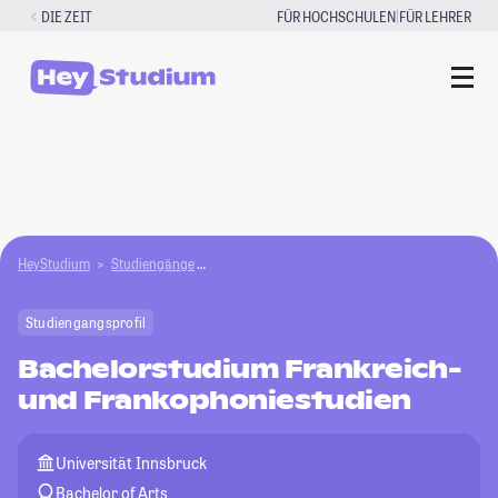
Zum
|
DIE ZEIT
FÜR HOCHSCHULEN
FÜR LEHRER
Inhalt
springen
HeyStudium
Studiengänge
Bachelorstudium Frankreich- und Frankophoni
Studiengangsprofil
Bachelorstudium Frankreich-
und Frankophoniestudien
Universität Innsbruck
Bachelor of Arts