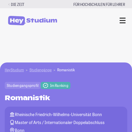
Zum
|
DIE ZEIT
FÜR HOCHSCHULEN
FÜR LEHRER
Inhalt
springen
HeyStudium
Studiengänge
Romanistik
Studiengangsprofil
Im Ranking
Romanistik
Rheinische Friedrich-Wilhelms-Universität Bonn
Master of Arts / Internationaler Doppelabschluss
Bonn