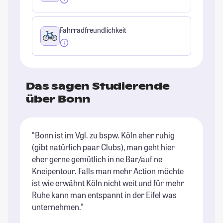
Fahrradfreundlichkeit
Das sagen Studierende
über Bonn
"Bonn ist im Vgl. zu bspw. Köln eher ruhig
"E
(gibt natürlich paar Clubs), man geht hier
ma
eher gerne gemütlich in ne Bar/auf ne
Ma
Kneipentour. Falls man mehr Action möchte
et
ist wie erwähnt Köln nicht weit und für mehr
ma
Ruhe kann man entspannt in der Eifel was
Ge
unternehmen."
St