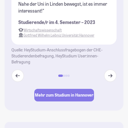
Nahe der Uni in Linden bewegst, ist es immer
un
interessant!"
Al
Au
Studierende/r im 4. Semester – 2023
ei
Wirtschaftswissenschaft
ni
Gottfried Wilhelm Leibniz Universität Hannover
me
Rü
Quelle: HeyStudium-Anschlussfragebogen der CHE-
Ca
Studierendenbefragung, HeyStudium User:innen-
Da
Befragung
Vo
b
z
St
Mehr zum Studium in Hannover