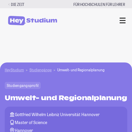
Zum
|
DIE ZEIT
FÜR HOCHSCHULEN
FÜR LEHRER
Inhalt
springen
HeyStudium
Studiengänge
Umwelt- und Regionalplanung
Studiengangsprofil
Umwelt- und Regionalplanung
Gottfried Wilhelm Leibniz Universität Hannover
Master of Science
Hannover