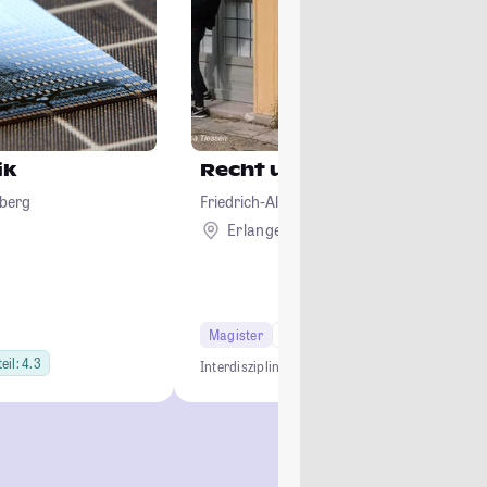
ik
Recht und Informatik
lberg
Friedrich-Alexander-Universität Erlangen
Erlangen
Magister
2 Semester
eil: 4.3
Interdisziplinär
LL.M.
Gebührenfrei