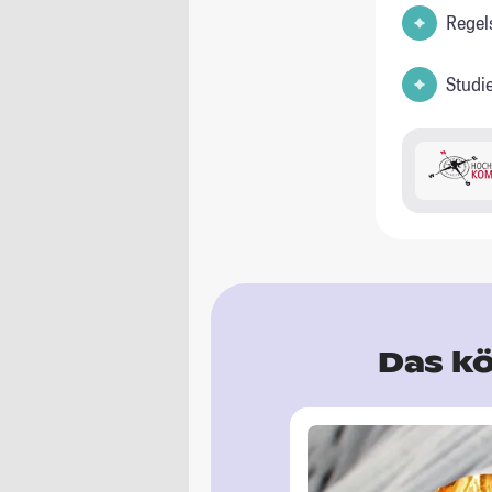
Regel
Studi
Das kö