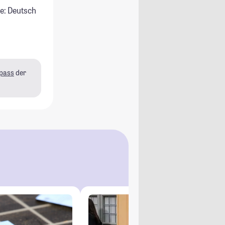
e: Deutsch
pass
der