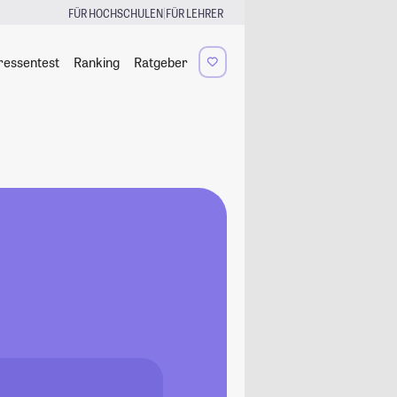
|
FÜR HOCHSCHULEN
FÜR LEHRER
ressentest
Ranking
Ratgeber