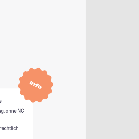
Info
e
g, ohne NC
rechtlich