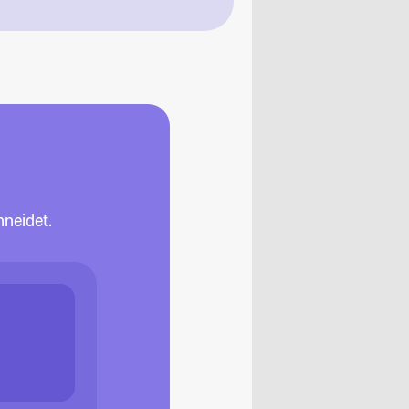
neidet.