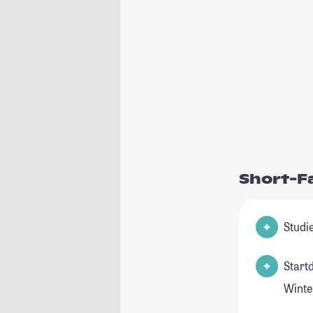
Short-F
Start
Winte