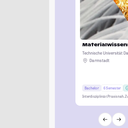
Materialwissen
Technische Universität D
Darmstadt
Bachelor
6 Semester
Interdisziplinär.
Praxisnah.
Z