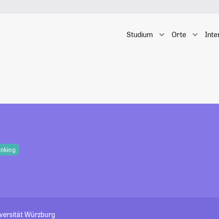
Studium
Orte
Inte
anking
iversität Würzburg