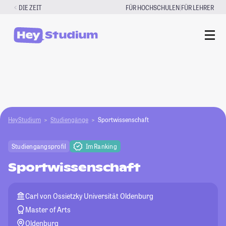
Zum
|
DIE ZEIT
FÜR HOCHSCHULEN
FÜR LEHRER
Inhalt
springen
HeyStudium
Studiengänge
Sportwissenschaft
Studiengangsprofil
Im Ranking
Sportwissenschaft
Carl von Ossietzky Universität Oldenburg
Master of Arts
Oldenburg