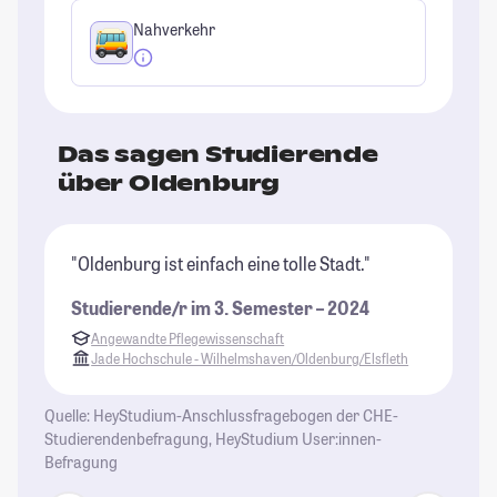
Nahverkehr
Das sagen Studierende
über Oldenburg
"Oldenburg ist einfach eine tolle Stadt."
"O
un
Studierende/r im 3. Semester – 2024
Ca
Angewandte Pflegewissenschaft
Sc
Jade Hochschule - Wilhelmshaven/Oldenburg/Elsfleth
St
Quelle: HeyStudium-Anschlussfragebogen der CHE-
Studierendenbefragung, HeyStudium User:innen-
Befragung