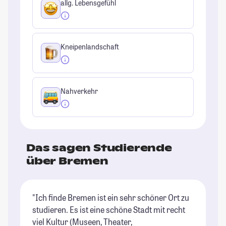
allg. Lebensgefühl
Kneipenlandschaft
Nahverkehr
Das sagen Studierende
über Bremen
"Ich finde Bremen ist ein sehr schöner Ort zu
"B
studieren. Es ist eine schöne Stadt mit recht
St
viel Kultur (Museen, Theater,