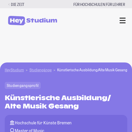
Zum
|
DIE ZEIT
FÜR HOCHSCHULEN
FÜR LEHRER
Inhalt
springen
HeyStudium
Studiengänge
Künstlerische Ausbildung/Alte Musik Gesang
Studiengangsprofil
Künstlerische Ausbildung/
Alte Musik Gesang
Hochschule für Künste Bremen
Master of Music