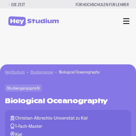
Zum
|
DIE ZEIT
FÜR HOCHSCHULEN
FÜR LEHRER
Inhalt
springen
HeyStudium
Studiengänge
Biological Oceanography
Studiengangsprofil
Biological Oceanography
Christian-Albrechts-Universität zu Kiel
1-Fach-Master
Kiel