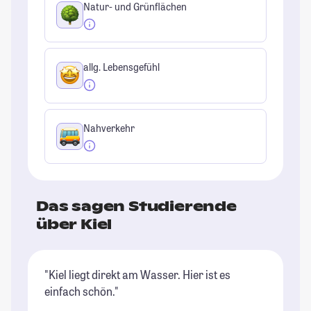
Natur- und Grünflächen
allg. Lebensgefühl
Nahverkehr
Das sagen Studierende
über Kiel
"Kiel liegt direkt am Wasser. Hier ist es
"G
einfach schön."
Sc