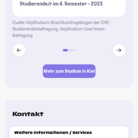
Studierende/r im 4. Semester – 2023
St
Quelle: HeyStudium-Anschlussfragebogen der CHE-
Studierendenbefragung, HeyStudium User:innen-
Befragung
Mehr zum Studium in Kiel
Kontakt
Weitere Informationen / Services