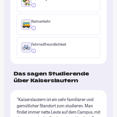
Nahverkehr
Fahrradfreundlichkeit
Das sagen Studierende
über Kaiserslautern
"Kaiserslautern ist ein sehr familiärer und
"I
gemütlicher Standort zum studieren. Man
ge
findet immer nette Leute auf dem Campus, mit
Un