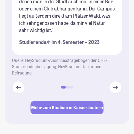
denen man in der Stadt auch mal in einer Bar
gi
oder einem Club abhängen kann. Der Campus
Ev
liegt außerdem direkt am Pfälzer Wald, was
An
ich sehr genossen habe, da mir viel Natur
de
sehr wichtig ist."
St
Studierende/r im 4. Semester – 2023
Quelle: HeyStudium-Anschlussfragebogen der CHE-
Studierendenbefragung, HeyStudium User:innen-
Befragung
Mehr zum Studium in Kaiserslautern