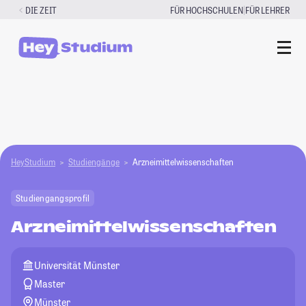
Zum
|
DIE ZEIT
FÜR HOCHSCHULEN
FÜR LEHRER
Inhalt
springen
HeyStudium
Studiengänge
Arzneimittelwissenschaften
Studiengangsprofil
Arzneimittelwissenschaften
Universität Münster
Master
Münster