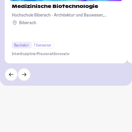
Medizinische Biotechnologie
Hochschule Biberach - Architektur und Bauwesen,
Betriebswirtschaft und Biotechnologie
Biberach
Bachelor
7 Semester
Interdisziplinär
Praxisnah
Innovativ