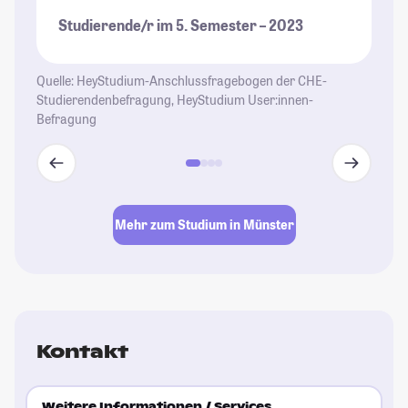
Studierende/r im 5. Semester – 2023
St
Quelle: HeyStudium-Anschlussfragebogen der CHE-
Studierendenbefragung, HeyStudium User:innen-
Befragung
Mehr zum Studium in Münster
Kontakt
Weitere Informationen / Services