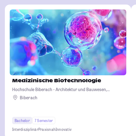
Medizinische Biotechnologie
Hochschule Biberach - Architektur und Bauwesen,
Betriebswirtschaft und Biotechnologie
Biberach
Bachelor
7 Semester
Interdisziplinär
Praxisnah
Innovativ