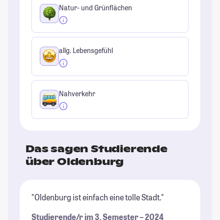
Natur- und Grünflächen
allg. Lebensgefühl
Nahverkehr
Das sagen Studierende
über Oldenburg
"Oldenburg ist einfach eine tolle Stadt."
"D
ei
Studierende/r im 3. Semester – 2024