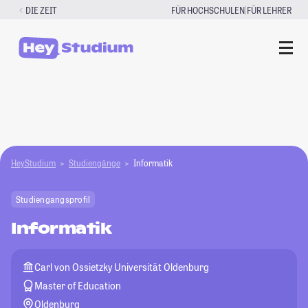
Zum
|
DIE ZEIT
FÜR HOCHSCHULEN
FÜR LEHRER
Inhalt
springen
HeyStudium
Studiengänge
Informatik
Studiengangsprofil
Informatik
Carl von Ossietzky Universität Oldenburg
Master of Education
Oldenburg