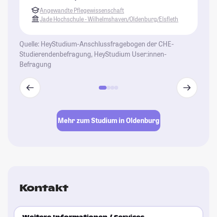
ko
Angewandte Pflegewissenschaft
St
Jade Hochschule - Wilhelmshaven/Oldenburg/Elsfleth
Quelle: HeyStudium-Anschlussfragebogen der CHE-
Studierendenbefragung, HeyStudium User:innen-
Befragung
Mehr zum Studium in Oldenburg
Kontakt