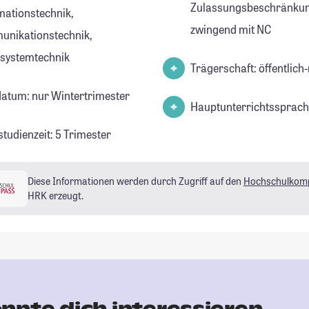
Zulassungsbeschränkun
mationstechnik,
zwingend mit NC
nikationstechnik,
systemtechnik
Trägerschaft: öffentlich-
datum: nur Wintertrimester
Hauptunterrichtssprach
tudienzeit: 5 Trimester
Diese Informationen werden durch Zugriff auf den
Hochschulkom
HRK erzeugt.
nnte dich interessieren