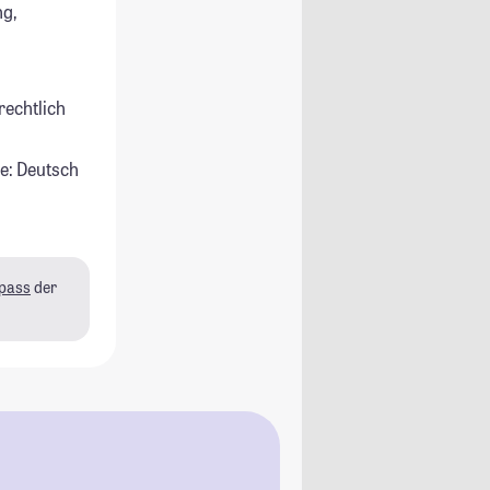
g,
rechtlich
e: Deutsch
pass
der