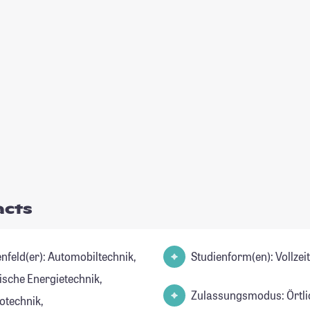
acts
er): Automobiltechnik,
Studienform(en): Vollze
ische Energietechnik,
Zulassungsmodus: Örtli
otechnik,