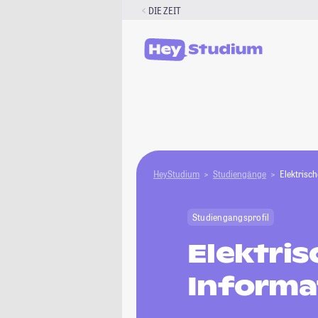
Zum
DIE ZEIT
Inhalt
springen
HeyStudium
Studiengänge
Elektrisc
Studiengangsprofil
Elektri
Informa