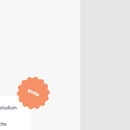
Info
itstudium
che