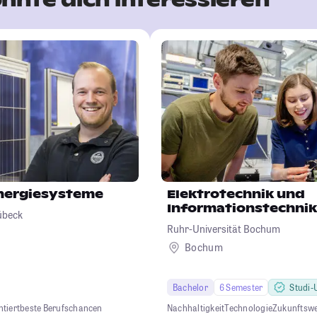
nergiesysteme
Elektrotechnik und
Informationstechnik
übeck
Ruhr-Universität Bochum
Bochum
Bachelor
6 Semester
Studi-U
ntiert
beste Berufschancen
Nachhaltigkeit
Technologie
Zukunftsw