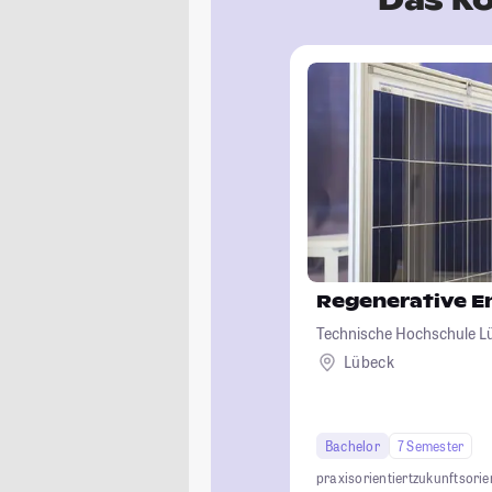
Regenerative E
Technische Hochschule L
Lübeck
Bachelor
7 Semester
praxisorientiert
zukunftsorie