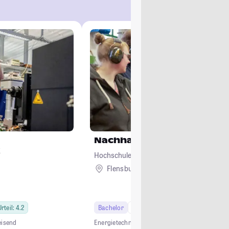
Nachhaltige Energiesyst
Hochschule Flensburg
Flensburg
rteil: 4.2
Bachelor
7 Semester
eisend
Energietechnik
Wirtschaftsingenieur
Energiewe