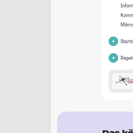
Infor
Kommu
Mikro
Start
Regels
Das kö