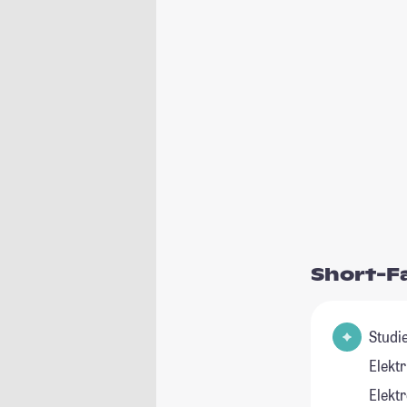
Short-F
Studienfeld(
Elektr
Elektr