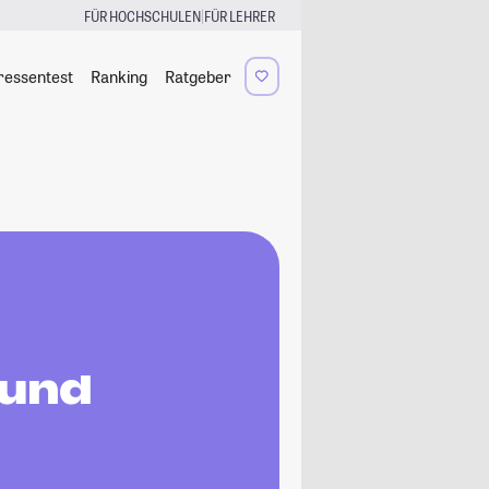
|
FÜR HOCHSCHULEN
FÜR LEHRER
ressentest
Ranking
Ratgeber
 und