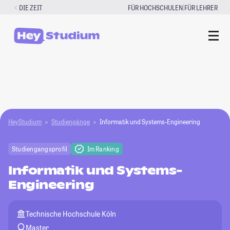
Zum
|
DIE ZEIT
FÜR HOCHSCHULEN
FÜR LEHRER
Inhalt
springen
HeyStudium
Studiengänge
Informatik und Systems-Engineering
Studiengangsprofil
Im Ranking
Informatik und Systems-
Engineering
Technische Hochschule Köln
Master