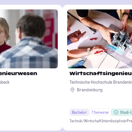
genieurwesen
Wirtschaftsingenie
übeck
Technische Hochschule Brandenb
Brandenburg
Bachelor
7 Semester
Studi-U
Technik/ Wirtschaft
Interdisziplinär
Pr