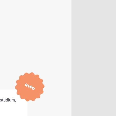
Info
tstudium,