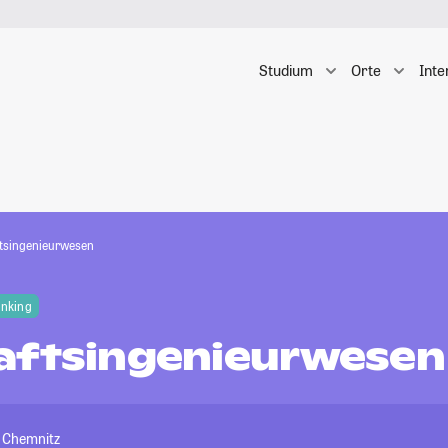
Studium
Orte
Inte
tsingenieurwesen
anking
aftsingenieurwesen
t Chemnitz