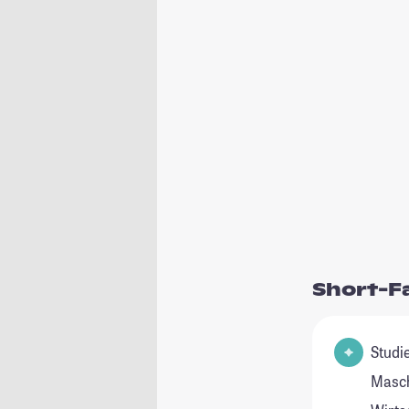
Short-F
Studienfeld(
Masch