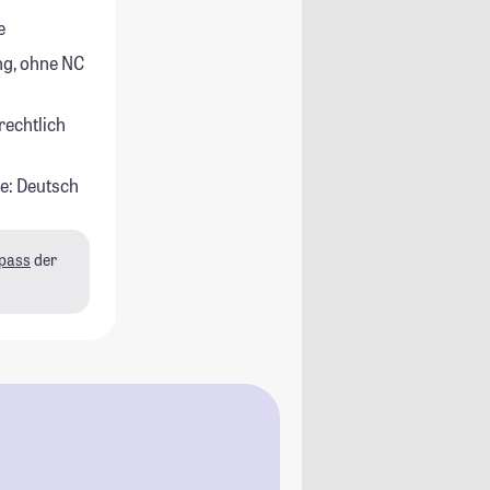
e
g, ohne NC
rechtlich
e: Deutsch
pass
der