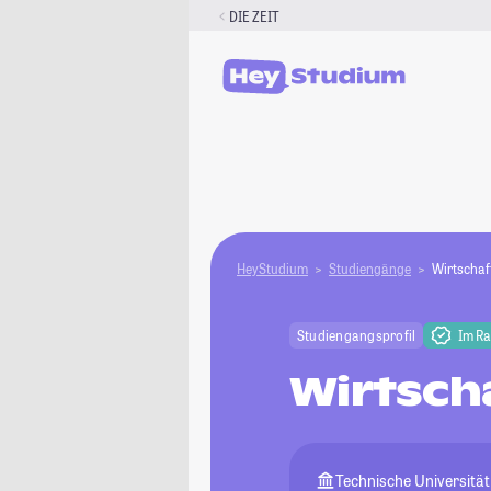
Zum
DIE ZEIT
Inhalt
springen
HeyStudium
Studiengänge
Wirtschaf
Studiengangsprofil
Im R
Wirtsch
Technische Universitä