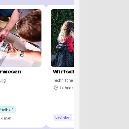
urwesen
Wirtschaftsingenieurwes
urg
Technische Hochschule Lübeck
Lübeck
rteil: 4.2
Bachelor
7 Semester
Studi-Urteil: 4.3
axisnah