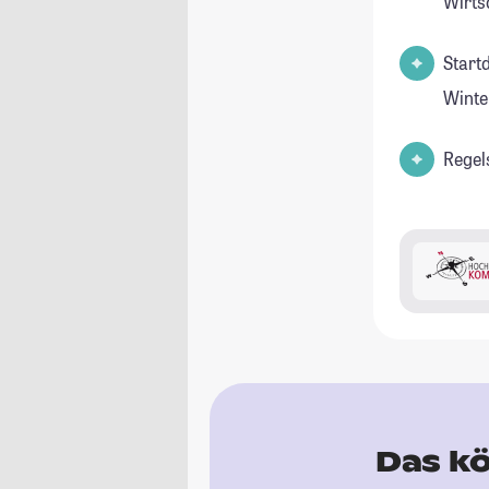
Wirts
Start
Winte
Regel
Das kö