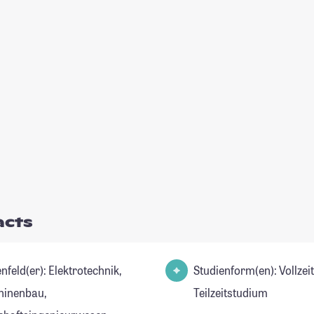
acts
er): Elektrotechnik,
Studienform(en): Vollzei
inenbau,
Teilzeitstudium