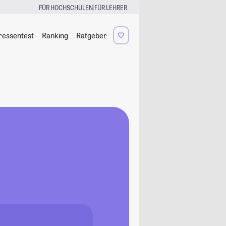
|
FÜR HOCHSCHULEN
FÜR LEHRER
ressentest
Ranking
Ratgeber