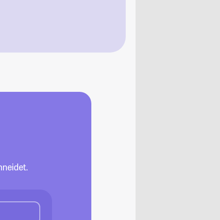
neidet.