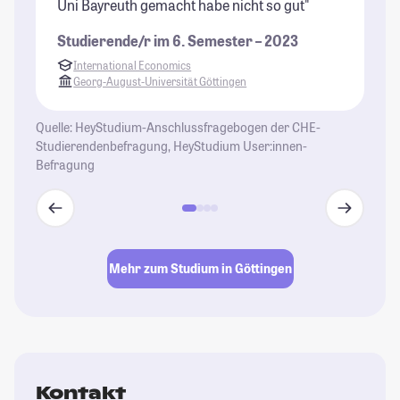
Uni Bayreuth gemacht habe nicht so gut"
St
gr
Studierende/r im 6. Semester – 2023
Sp
International Economics
im
Georg-August-Universität Göttingen
es
de
Quelle: HeyStudium-Anschlussfragebogen der CHE-
so
Studierendenbefragung, HeyStudium User:innen-
nä
Befragung
Fr
ei
St
Mehr zum Studium in Göttingen
Kontakt