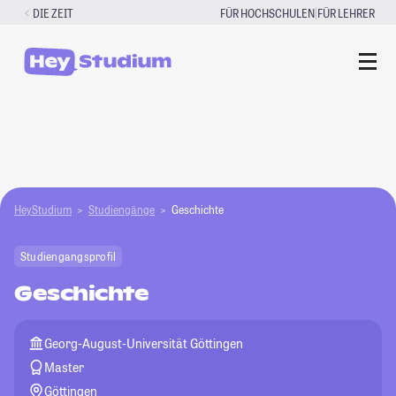
Zum
|
DIE ZEIT
FÜR HOCHSCHULEN
FÜR LEHRER
Inhalt
springen
HeyStudium
Studiengänge
Geschichte
Studiengangsprofil
Geschichte
Georg-August-Universität Göttingen
Master
Göttingen